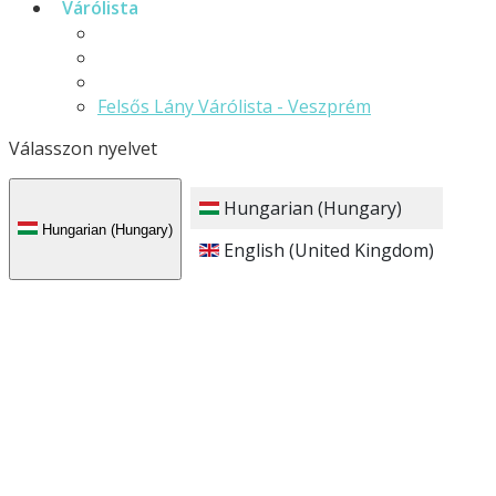
Várólista
Elsős Fiú Várólista - Veszprém
Felsős Fiú Várólista - Veszprém
Elsős Lány Várólista - Veszprém
Felsős Lány Várólista - Veszprém
Válasszon nyelvet
Hungarian (Hungary)
Hungarian (Hungary)
English (United Kingdom)