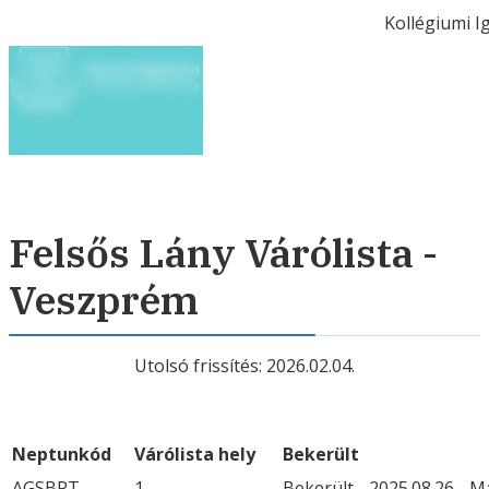
Kollégiumi 
Felsős Lány Várólista -
Veszprém
Utolsó frissítés: 2026.02.04.
Neptunkód
Várólista hely
Bekerült
AGSBRT
1
Bekerült - 2025.08.26 - 