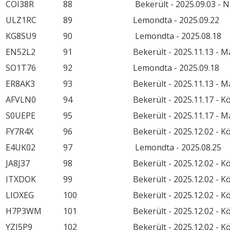
COI38R
88
Bekerült - 2025.09.03 - 
ULZ1RC
89
Lemondta - 2025.09.22
KG8SU9
90
Lemondta - 2025.08.18
EN52L2
91
Bekerült - 2025.11.13 - 
SO1T76
92
Lemondta - 2025.09.18
ER8AK3
93
Bekerült - 2025.11.13 - 
AFVLN0
94
Bekerült - 2025.11.17 - 
S0UEPE
95
Bekerült - 2025.11.17 - M
FY7R4X
96
Bekerült - 2025.12.02 - 
E4UK02
97
Lemondta - 2025.08.25
JA8J37
98
Bekerült - 2025.12.02 - K
ITXDOK
99
Bekerült - 2025.12.02 - K
LIOXEG
100
Bekerült - 2025.12.02 - K
H7P3WM
101
Bekerült - 2025.12.02 - K
YZI5P9
102
Bekerült - 2025.12.02 - K