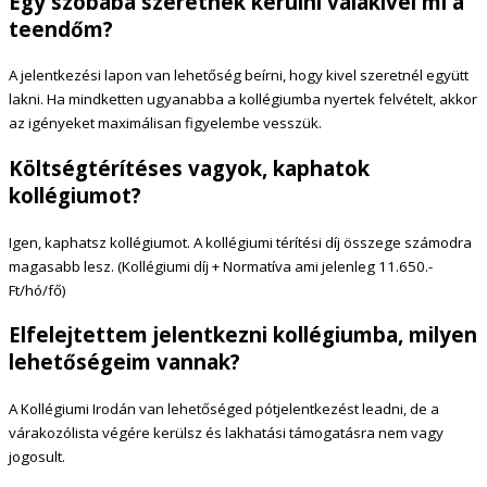
Egy szobába szeretnék kerülni valakivel mi a
teendőm?
A jelentkezési lapon van lehetőség beírni, hogy kivel szeretnél együtt
lakni. Ha mindketten ugyanabba a kollégiumba nyertek felvételt, akkor
az igényeket maximálisan figyelembe vesszük.
Költségtérítéses vagyok, kaphatok
kollégiumot?
Igen, kaphatsz kollégiumot. A kollégiumi térítési díj összege számodra
magasabb lesz. (Kollégiumi díj + Normatíva ami jelenleg 11.650.-
Ft/hó/fő)
Elfelejtettem jelentkezni kollégiumba, milyen
lehetőségeim vannak?
A Kollégiumi Irodán van lehetőséged pótjelentkezést leadni, de a
várakozólista végére kerülsz és lakhatási támogatásra nem vagy
jogosult.