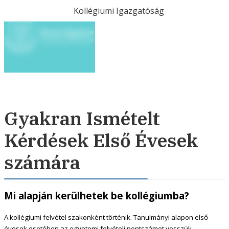
Kollégiumi Igazgatóság
Gyakran Ismételt
Kérdések Első Évesek
számára
Mi alapján kerülhetek be kollégiumba?
A kollégiumi felvétel szakonként történik. Tanulmányi alapon első
évesek esetében az egyetemi felvételi pontszámot vesszük