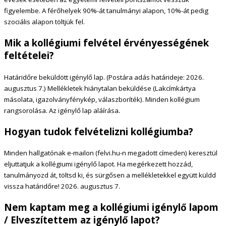
figyelembe. A férőhelyek 90%-át tanulmányi alapon, 10%-át pedig
szociális alapon töltjük fel.
Mik a kollégiumi felvétel érvényességének
feltételei?
Határidőre beküldött igénylő lap. (Postára adás határideje: 2026.
augusztus 7.) Mellékletek hiánytalan beküldése (Lakcímkártya
másolata, igazolványfénykép, válaszboríték). Minden kollégium
.
rangsorolása. Az igénylő lap aláírása
Hogyan tudok felvételizni kollégiumba?
Minden hallgatónak e-mailon (felvi.hu-n megadott címeden) keresztül
eljuttatjuk a kollégiumi igénylő lapot. Ha megérkezett hozzád,
tanulmányozd át, töltsd ki, és sürgősen a mellékletekkel együtt küldd
vissza határidőre! 2026. augusztus 7.
Nem kaptam meg a kollégiumi igénylő lapom
/ Elveszítettem az igénylő lapot?