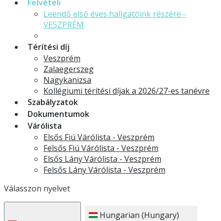
Felvételi
Leendő első éves hallgatóink részére -
VESZPRÉM
Gyakran Ismételt Kérdések
Térítési díj
Veszprém
Zalaegerszeg
Nagykanizsa
Kollégiumi térítési díjak a 2026/27-es tanévre
Szabályzatok
Dokumentumok
Várólista
Elsős Fiú Várólista - Veszprém
Felsős Fiú Várólista - Veszprém
Elsős Lány Várólista - Veszprém
Felsős Lány Várólista - Veszprém
Válasszon nyelvet
Hungarian (Hungary)