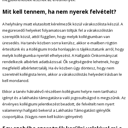
Mit kell tennem, ha nem nyerek felvételt?
A helyhiány miatt elutasított kérelmezők közül várakozólista készül. A
megüresedő helyeket folyamatosan töltjük fel a várakozólistán
szereplők közül, attól függően, hogy melyik kollégiumban van
üresedés. Ha tanév közben sorra kerülsz, akkor e-mailben rögtön
értesítünk és a Kollégiumi Iroda honlapján is tájékoztatunk arról, hogy
melyik kollégiumba nyertél elhelyezést. A Hallgatói Önkormányzat
rendelkezik albérleti adatbázissal. Ők segítségedre lehetnek, hogy
megfelelő albérletet találj. Ha év közben úgy döntesz, hogy nem
szeretnél kollégista lenni, akkor a várakozólistás helyedet írásban le
kell mondanod.
Ekkor a tanév hátralévő részében kollégiumi helyre nem tarthatsz
igényt és a lakhatási támogatásra való jogosultságod is megszűnik. Az
érvényes kollégiumi jelentkezést beadott, de felvételt nem nyert
valamennyi hallgató bekerül a Lakhatási Támogatást igénylők
csoportjába. (Vagyis nem kell külön igényelni!)