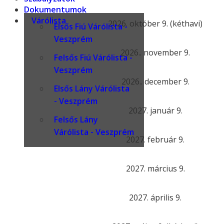
Dokumentumok
Várólista
2026. október 9. (kéthavi)
Elsős Fiú Várólista -
Veszprém
2026.. november 9.
Felsős Fiú Várólista -
Veszprém
2026.. december 9.
Elsős Lány Várólista
- Veszprém
2027. január 9.
Felsős Lány
Várólista - Veszprém
2027. február 9.
2027. március 9.
2027. április 9.