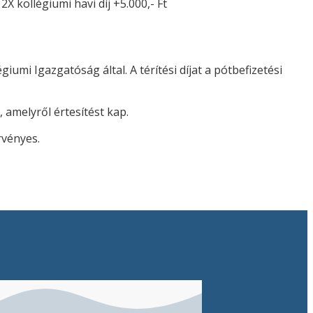
2X kollégiumi havi díj +5.000,- Ft
iumi Igazgatóság által. A térítési díjat a pótbefizetési
, amelyről értesítést kap.
rvényes.