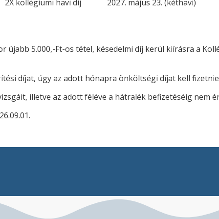
2X kollégiumi havi díj
2027. május 23. (kéthavi)
jabb 5.000,-Ft-os tétel, késedelmi díj kerül kiírásra a Kollég
ési díjat, úgy az adott hónapra önköltségi díjat kell fizetnie
zsgáit, illetve az adott féléve a hátralék befizetéséig nem é
26.09.01.