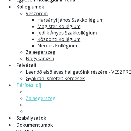
Kollégiumok
Veszprém
Harsányi János Szakkollégium
Magister Kollégium
Jedlik Ányos Szakkollégium
Központi Kollégium
Nereus Kollégium
Zalaegerszeg
Nagykanizsa
Felvételi
Leendő első éves hallgatóink részére - VESZPR
Gyakran Ismételt Kérdések
Térítési díj
Veszprém
Zalaegerszeg
Nagykanizsa
Kollégiumi térítési díjak a 2026/27-es tanévre
Szabályzatok
Dokumentumok