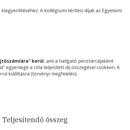
 kiegyenlítéséhez. A kollégiumi térítési díjak az Egyetemi
űjtőszámlára“ kerül
, ami a hallgató pénztárcájaként
la“ egyenlege a róla teljesített díj összegével csökken. A
ül kiállításra (törvényi megfelelés).
Teljesítendő összeg