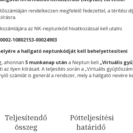
tőszámláján rendelkezzen megfelelő fedezettel, a térítési díj
iírásra.
kszámlájára az NK-neptunkód hivatkozással kell utalni.
0002-10802153-00024903
lyére a hallgató neptunkódját kell behelyettesíteni
eg, ahonnan
5 munkanap után
a Neptun beli
„Virtuális gy
az ilyen kiírásait. A teljesítés során a „Virtuális gyűjtőszám
nylő számlát is generál a rendszer, mely a hallgató nevére ker
Teljesítendő
Pótteljesítési
összeg
határidő