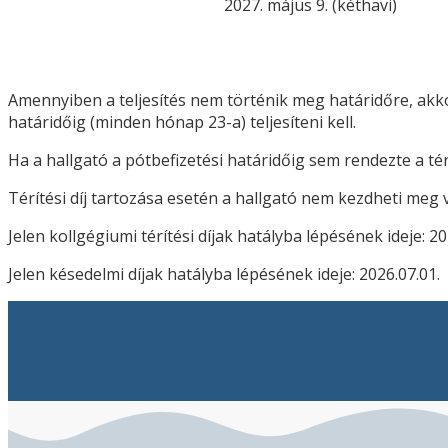
2027. május 9. (kéthavi)
Amennyiben a teljesítés nem történik meg határidőre, akkor ú
határidőig (minden hónap 23-a) teljesíteni kell.
Ha a hallgató a pótbefizetési határidőig sem rendezte a térít
Térítési díj tartozása esetén a hallgató nem kezdheti meg vi
Jelen kollgégiumi térítési díjak hatályba lépésének ideje: 20
Jelen késedelmi díjak hatályba lépésének ideje: 2026.07.01.