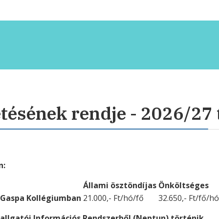
izetésének rendje - 2026/27
n:
Állami ösztöndíjas
Önköltséges
Gaspa Kollégiumban
21.000,- Ft/hó/fő
32.650,- Ft/fő/hó
allgatói Információs Rendszerből (Neptun) történik.